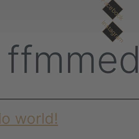
Facebook
Instagram
:
ffmmed
lo world!