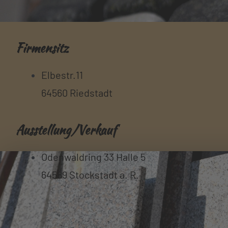
Akzeptieren
powered by
Usercentrics
Consent Management
Firmensitz
Platform
&
eRecht24
Elbestr.11
64560 Riedstadt
Ausstellung/Verkauf
Odenwaldring 33 Halle 5
64589 Stockstadt a. R.